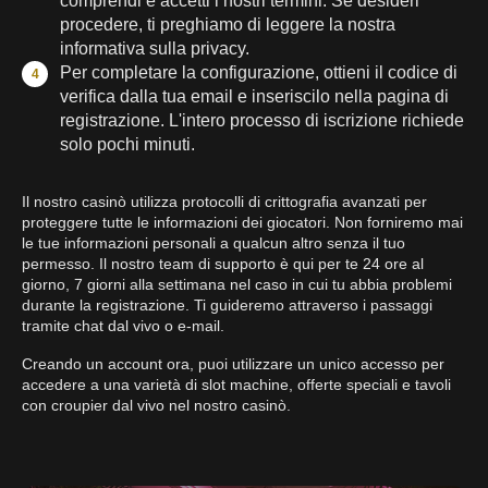
comprendi e accetti i nostri termini. Se desideri
procedere, ti preghiamo di leggere la nostra
informativa sulla privacy.
Per completare la configurazione, ottieni il codice di
verifica dalla tua email e inseriscilo nella pagina di
registrazione. L'intero processo di iscrizione richiede
solo pochi minuti.
Il nostro casinò utilizza protocolli di crittografia avanzati per
proteggere tutte le informazioni dei giocatori. Non forniremo mai
le tue informazioni personali a qualcun altro senza il tuo
permesso. Il nostro team di supporto è qui per te 24 ore al
giorno, 7 giorni alla settimana nel caso in cui tu abbia problemi
durante la registrazione. Ti guideremo attraverso i passaggi
tramite chat dal vivo o e-mail.
Creando un account ora, puoi utilizzare un unico accesso per
accedere a una varietà di slot machine, offerte speciali e tavoli
con croupier dal vivo nel nostro casinò.