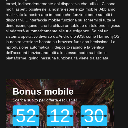
tornei, indipendentemente dal dispositivo che utilizzi. Ci sono
molti aspetti positivi nella nostra esperienza mobile. Abbiamo
realizzato la nostra app in modo che funzioni bene su tutti i
dispositivi. L'interfaccia mobile funziona su schermi di tutte le
dimensioni, quindi, che tu utilizzi un tablet o un telefono, il gioco
si adatterà automaticamente alle tue esigenze. Se hai un
sistema operativo diverso da Android o iOS, come HarmonyOS,
la nostra versione basata su browser funziona benissimo. La
riproduzione automatica, il deposito rapido e la verifica
dell'account funzionano tutti allo stesso modo su tutte le
piattaforme, quindi nessuna funzionalità viene tralasciata.
Bonus mobile
Scarica subito per offerte esclusive!
52
12
28