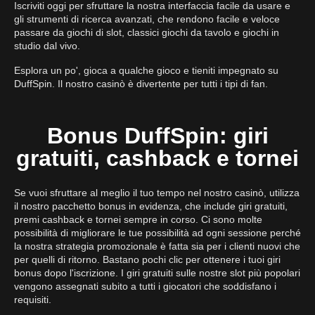
Iscriviti oggi per sfruttare la nostra interfaccia facile da usare e
gli strumenti di ricerca avanzati, che rendono facile e veloce
passare da giochi di slot, classici giochi da tavolo e giochi in
studio dal vivo.
Esplora un po', gioca a qualche gioco e tieniti impegnato su
DuffSpin. Il nostro casinò è divertente per tutti i tipi di fan.
Bonus DuffSpin: giri
gratuiti, cashback e tornei
Se vuoi sfruttare al meglio il tuo tempo nel nostro casinò, utilizza
il nostro pacchetto bonus in evidenza, che include giri gratuiti,
premi cashback e tornei sempre in corso. Ci sono molte
possibilità di migliorare le tue possibilità ad ogni sessione perché
la nostra strategia promozionale è fatta sia per i clienti nuovi che
per quelli di ritorno. Bastano pochi clic per ottenere i tuoi giri
bonus dopo l'iscrizione. I giri gratuiti sulle nostre slot più popolari
vengono assegnati subito a tutti i giocatori che soddisfano i
requisiti.