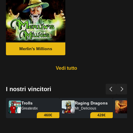
Merlin's Millions
Vedi tutto
I nostri vincitori
Trolls
Raging Dragons
R
Greatestix
Mr_Delicious
Mi
460€
428€