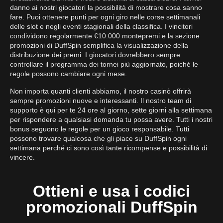
danno ai nostri giocatori la possibilità di mostrare cosa sanno
fare. Puoi ottenere punti per ogni giro nelle corse settimanali
delle slot e negli eventi stagionali della classifica. I vincitori
condividono regolarmente €10.000 montepremi e la sezione
promozioni di DuffSpin semplifica la visualizzazione della
distribuzione dei premi. I giocatori dovrebbero sempre
controllare il programma dei tornei più aggiornato, poiché le
regole possono cambiare ogni mese.
Non importa quanti clienti abbiamo, il nostro casinò offrirà
sempre promozioni nuove e interessanti. Il nostro team di
supporto è qui per te 24 ore al giorno, sette giorni alla settimana
per rispondere a qualsiasi domanda tu possa avere. Tutti i nostri
bonus seguono le regole per un gioco responsabile. Tutti
possono trovare qualcosa che gli piace su DuffSpin ogni
settimana perché ci sono così tante ricompense e possibilità di
vincere.
Ottieni e usa i codici
promozionali DuffSpin