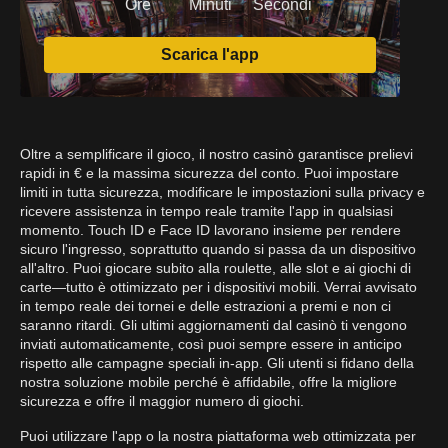
Ore
Minuti
Secondi
Scarica l'app
Oltre a semplificare il gioco, il nostro casinò garantisce prelievi
rapidi in € e la massima sicurezza del conto. Puoi impostare
limiti in tutta sicurezza, modificare le impostazioni sulla privacy e
ricevere assistenza in tempo reale tramite l'app in qualsiasi
momento. Touch ID e Face ID lavorano insieme per rendere
sicuro l'ingresso, soprattutto quando si passa da un dispositivo
all'altro. Puoi giocare subito alla roulette, alle slot e ai giochi di
carte—tutto è ottimizzato per i dispositivi mobili. Verrai avvisato
in tempo reale dei tornei e delle estrazioni a premi e non ci
saranno ritardi. Gli ultimi aggiornamenti dal casinò ti vengono
inviati automaticamente, così puoi sempre essere in anticipo
rispetto alle campagne speciali in-app. Gli utenti si fidano della
nostra soluzione mobile perché è affidabile, offre la migliore
sicurezza e offre il maggior numero di giochi.
Puoi utilizzare l'app o la nostra piattaforma web ottimizzata per