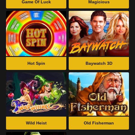
Game Of Luck
Magicious
Hot Spin
Baywatch 3D
Wild Heist
Old Fisherman