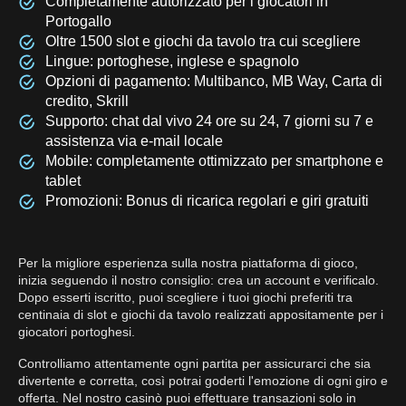
Completamente autorizzato per i giocatori in
Portogallo
Oltre 1500 slot e giochi da tavolo tra cui scegliere
Lingue: portoghese, inglese e spagnolo
Opzioni di pagamento: Multibanco, MB Way, Carta di
credito, Skrill
Supporto: chat dal vivo 24 ore su 24, 7 giorni su 7 e
assistenza via e-mail locale
Mobile: completamente ottimizzato per smartphone e
tablet
Promozioni: Bonus di ricarica regolari e giri gratuiti
Per la migliore esperienza sulla nostra piattaforma di gioco,
inizia seguendo il nostro consiglio: crea un account e verificalo.
Dopo esserti iscritto, puoi scegliere i tuoi giochi preferiti tra
centinaia di slot e giochi da tavolo realizzati appositamente per i
giocatori portoghesi.
Controlliamo attentamente ogni partita per assicurarci che sia
divertente e corretta, così potrai goderti l'emozione di ogni giro e
offerta. Nel nostro casinò puoi effettuare transazioni solo in